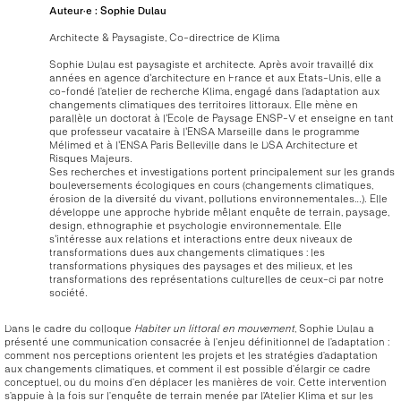
Auteur·e :
Sophie
Dulau
Architecte & Paysagiste
,
Co-directrice de Klima
Sophie Dulau est paysagiste et architecte. Après avoir travaillé dix
années en agence d'architecture en France et aux Etats-Unis, elle a
co-fondé l’atelier de recherche Klima, engagé dans l’adaptation aux
changements climatiques des territoires littoraux. Elle mène en
parallèle un doctorat à l'Ecole de Paysage ENSP-V et enseigne en tant
que professeur vacataire à l'ENSA Marseille dans le programme
Mélimed et à l'ENSA Paris Belleville dans le DSA Architecture et
Risques Majeurs.
Ses recherches et investigations portent principalement sur les grands
bouleversements écologiques en cours (changements climatiques,
érosion de la diversité du vivant, pollutions environnementales…). Elle
développe une approche hybride mêlant enquête de terrain, paysage,
design, ethnographie et psychologie environnementale. Elle
s'intéresse aux relations et interactions entre deux niveaux de
transformations dues aux changements climatiques : les
transformations physiques des paysages et des milieux, et les
transformations des représentations culturelles de ceux-ci par notre
société.
Dans le cadre du colloque
Habiter un littoral en mouvement
, Sophie Dulau a
présenté une communication consacrée à l’enjeu définitionnel de l’adaptation :
comment nos perceptions orientent les projets et les stratégies d’adaptation
aux changements climatiques, et comment il est possible d’élargir ce cadre
conceptuel, ou du moins d’en déplacer les manières de voir. Cette intervention
s’appuie à la fois sur l’enquête de terrain menée par l’Atelier Klima et sur les