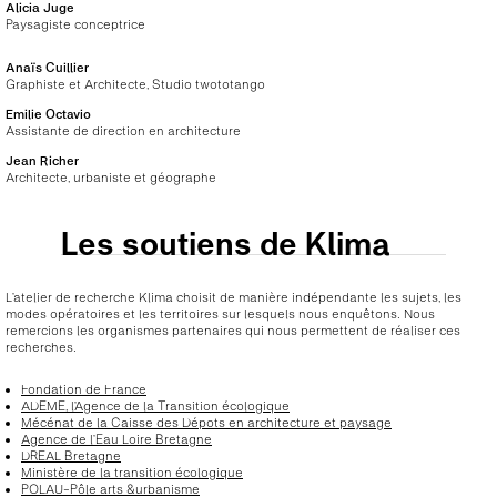
Alicia Juge
Paysagiste conceptrice
Anaïs Cuillier
Graphiste et Architecte, Studio twototango
Emilie Octavio
Assistante de direction en architecture
Jean Richer
Architecte, urbaniste et géographe
Les soutiens de Klima
L’atelier de recherche Klima choisit de manière indépendante les sujets, les
modes opératoires et les territoires sur lesquels nous enquêtons. Nous
remercions les organismes partenaires qui nous permettent de réaliser ces
recherches.
Fondation de France
ADEME, l’Agence de la Transition écologique
Mécénat de la Caisse des Dépots en architecture et paysage
Agence de l’Eau Loire Bretagne
DREAL Bretagne
Ministère de la transition écologique
POLAU-Pôle arts &urbanisme