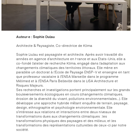
Auteur·e :
Sophie
Dulau
Architecte & Paysagiste
,
Co-directrice de Klima
Sophie Dulau est paysagiste et architecte. Après avoir travaillé dix
années en agence d'architecture en France et aux Etats-Unis, elle a
co-fondé l’atelier de recherche Klima, engagé dans l’adaptation aux
changements climatiques des territoires littoraux. Elle mène en
parallèle un doctorat à l'Ecole de Paysage ENSP-V et enseigne en tant
que professeur vacataire à l'ENSA Marseille dans le programme
Mélimed et à l'ENSA Paris Belleville dans le DSA Architecture et
Risques Majeurs.
Ses recherches et investigations portent principalement sur les grands
bouleversements écologiques en cours (changements climatiques,
érosion de la diversité du vivant, pollutions environnementales…). Elle
développe une approche hybride mêlant enquête de terrain, paysage,
design, ethnographie et psychologie environnementale. Elle
s'intéresse aux relations et interactions entre deux niveaux de
transformations dues aux changements climatiques : les
transformations physiques des paysages et des milieux, et les
transformations des représentations culturelles de ceux-ci par notre
société.