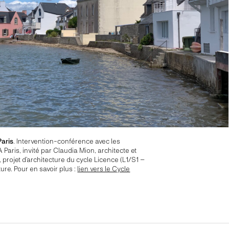
Paris
. Intervention-conférence avec les
Paris, invité par Claudia Mion, architecte et
, projet d’architecture du cycle Licence (L1/S1 –
ture. Pour en savoir plus :
lien vers le Cycle