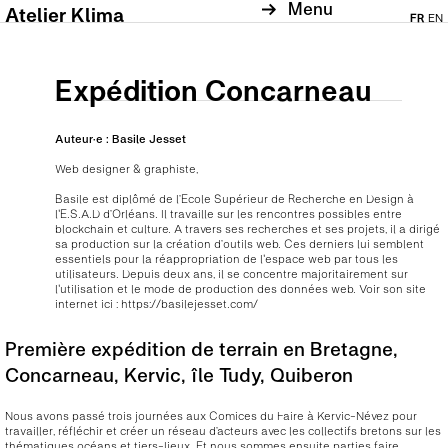
Menu
Atelier Klima
FR
EN
Expédition Concarneau
Auteur·e :
Basile
Jesset
Web designer & graphiste
,
Basile est diplômé de l’Ecole Supérieur de Recherche en Design à
l'E.S.A.D d’Orléans. Il travaille sur les rencontres possibles entre
blockchain et culture. A travers ses recherches et ses projets, il a dirigé
sa production sur la création d’outils web. Ces derniers lui semblent
essentiels pour la réappropriation de l'espace web par tous les
utilisateurs. Depuis deux ans, il se concentre majoritairement sur
l'utilisation et le mode de production des données web. Voir son site
internet ici : https://basilejesset.com/
Première expédition de terrain en Bretagne,
Concarneau, Kervic, île Tudy, Quiberon
Nous avons passé trois journées aux Comices du Faire à Kervic-Névez pour
travailler, réfléchir et créer un réseau d’acteurs avec les collectifs bretons sur les
thématiques océans et tiers-lieux. Et nous sommes ensuite parties faire