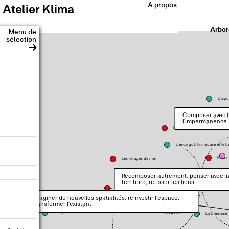
A propos
Atelier Klima
Arbo
Menu de
sélection
Dispos
Composer avec l’
l’impermanence
LittoSIM
L’escargot, la méduse et le 
Pont r
Les refuges de mer
Recomposer autrement, penser avec l
territoire, retisser les liens
Dolus d’Oléron, laboratoire d’un aménagement résilient
Imaginer de nouvelles spatialités, réinvestir l’espace,
transformer l’existant
Les ateliers du Cloître
La Chesnaie, 