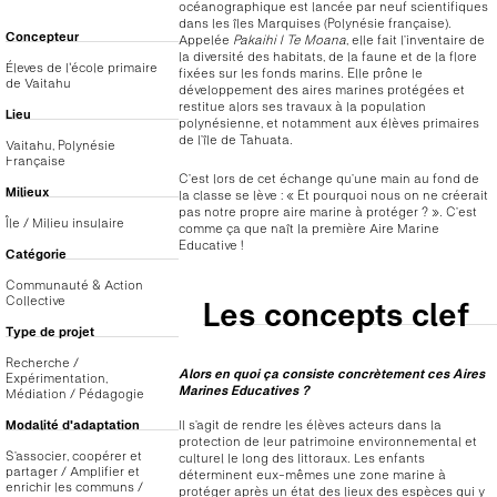
océanographique est lancée par neuf scientifiques
dans les îles Marquises (Polynésie française).
Concepteur
Appelée
Pakaihi I Te Moana
, elle fait l’inventaire de
la diversité des habitats, de la faune et de la flore
Éleves de l'école primaire
fixées sur les fonds marins. Elle prône le
de Vaitahu
développement des aires marines protégées et
restitue alors ses travaux à la population
Lieu
polynésienne, et notamment aux élèves primaires
de l’île de Tahuata.
Vaitahu, Polynésie
Française
C’est lors de cet échange qu’une main au fond de
Milieux
la classe se lève : « Et pourquoi nous on ne créerait
pas notre propre aire marine à protéger ? ». C’est
Île / Milieu insulaire
comme ça que naît la première Aire Marine
Educative !
Catégorie
Communauté & Action
Collective
Les concepts clef
Type de projet
Recherche /
Alors en quoi ça consiste concrètement ces Aires
Expérimentation,
Marines Educatives ?
Médiation / Pédagogie
Il s’agit de rendre les élèves acteurs dans la
Modalité d'adaptation
protection de leur patrimoine environnemental et
S’associer, coopérer et
culturel le long des littoraux. Les enfants
partager / Amplifier et
déterminent eux-mêmes une zone marine à
enrichir les communs /
protéger après un état des lieux des espèces qui y