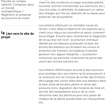
Prendre en compte
vivent et des conditions d’usage actuelles (pêche,
l’altérité, Composer dans
tourisme, activité commerciale aux alentours, etc.).
un monde
Une fois celle-ci délimitée, ils élaborent un cahier
multispécifique /
des charges qui fixe les objectifs de la classe pour
Régénérer et préserver
préserver cet écosystème.
les pouvoirs du vivant
Les enfants effectuent un véritable travail de
terrain, il faut d’abord répertorier les espèces qui y
vivent pour mieux les connaître et savoir comment
Lien vers le site du
les protéger. Ensuite peut commencer le diagnostic
projet
de ce qui leur est nocif : la pollution chimique
libérée par les bateaux pratiquant la baie, les
ancres des bateaux qui écrasent les coraux et
arrachent les herbiers, les espèces invasives
(poisson lion, algues halophila…), la pollution
lumineuse qui perturbe notamment la ponte des
oeufs des tortues marines etc.
Les enfants réfléchissent ensuite à des solutions
pour protéger leur aire marine qu’ils proposeront à
la commune lors du Conseil de la Mer des Enfants :
découpage des zones réservées aux bateaux dans
la baie, pose de bouées, pêche et vente des
poissons lions, régulation des horaires de mise en
service des lampadaires autour de la zone,
rencontre avec les pêcheurs pour leur parler de
l’impact de la pêche accidentelle sur l’écosystème
etc.