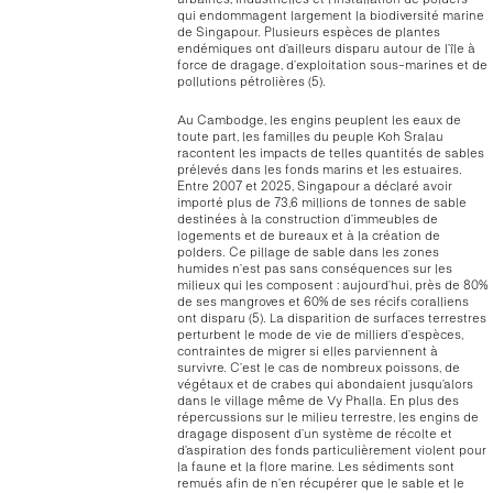
qui endommagent largement la biodiversité marine
de Singapour. Plusieurs espèces de plantes
endémiques ont d’ailleurs disparu autour de l’île à
force de dragage, d’exploitation sous-marines et de
pollutions pétrolières (5).
Au Cambodge, les engins peuplent les eaux de
toute part, les familles du peuple Koh Sralau
racontent les impacts de telles quantités de sables
prélevés dans les fonds marins et les estuaires.
Entre 2007 et 2025, Singapour a déclaré avoir
importé plus de 73,6 millions de tonnes de sable
destinées à la construction d’immeubles de
logements et de bureaux et à la création de
polders. Ce pillage de sable dans les zones
humides n’est pas sans conséquences sur les
milieux qui les composent : aujourd’hui, près de 80%
de ses mangroves et 60% de ses récifs coralliens
ont disparu (5). La disparition de surfaces terrestres
perturbent le mode de vie de milliers d’espèces,
contraintes de migrer si elles parviennent à
survivre. C’est le cas de nombreux poissons, de
végétaux et de crabes qui abondaient jusqu’alors
dans le village même de Vy Phalla. En plus des
répercussions sur le milieu terrestre, les engins de
dragage disposent d’un système de récolte et
d’aspiration des fonds particulièrement violent pour
la faune et la flore marine. Les sédiments sont
remués afin de n’en récupérer que le sable et le