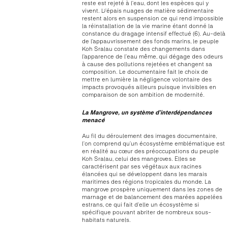
reste est rejeté à l’eau, dont les espèces qui y
vivent. D’épais nuages de matière sédimentaire
restent alors en suspension ce qui rend impossible
la réinstallation de la vie marine étant donné la
constance du dragage intensif effectué (6). Au-delà
de l’appauvrissement des fonds marins, le peuple
Koh Sralau constate des changements dans
l’apparence de l’eau même, qui dégage des odeurs
à cause des pollutions rejetées et changent sa
composition. Le documentaire fait le choix de
mettre en lumière la négligence volontaire des
impacts provoqués ailleurs puisque invisibles en
comparaison de son ambition de modernité.
La Mangrove, un système d’interdépendances
menacé
Au fil du déroulement des images documentaire,
l’on comprend qu’un écosystème emblématique est
en réalité au cœur des préoccupations du peuple
Koh Sralau, celui des mangroves. Elles se
caractérisent par ses végétaux aux racines
élancées qui se développent dans les marais
maritimes des régions tropicales du monde. La
mangrove prospère uniquement dans les zones de
marnage et de balancement des marées appelées
estrans, ce qui fait d’elle un écosystème si
spécifique pouvant abriter de nombreux sous-
habitats naturels.