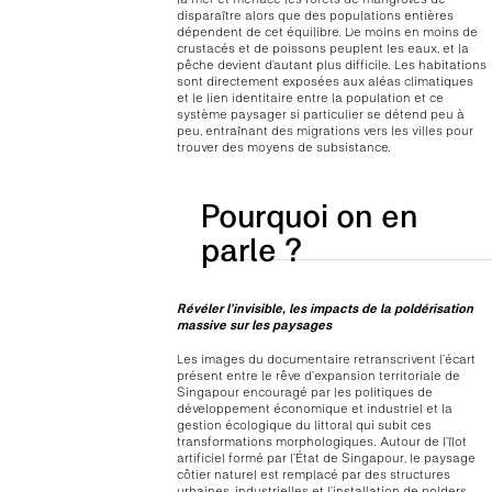
disparaître alors que des populations entières
dépendent de cet équilibre. De moins en moins de
crustacés et de poissons peuplent les eaux, et la
pêche devient d’autant plus difficile. Les habitations
sont directement exposées aux aléas climatiques
et le lien identitaire entre la population et ce
système paysager si particulier se détend peu à
peu, entraînant des migrations vers les villes pour
trouver des moyens de subsistance.
Pourquoi on en
parle ?
Révéler l’invisible, les impacts de la poldérisation
massive sur les paysages
Les images du documentaire retranscrivent l’écart
présent entre le rêve d’expansion territoriale de
Singapour encouragé par les politiques de
développement économique et industriel et la
gestion écologique du littoral qui subit ces
transformations morphologiques. Autour de l’îlot
artificiel formé par l’État de Singapour, le paysage
côtier naturel est remplacé par des structures
urbaines, industrielles et l’installation de polders