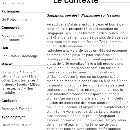
Documentaire
Partenaires
Singapour, son désir d’expansion sur les mers
Go Project Films
Au sud de la Malaisie, entouré d’eau et borné par
Concepteur
deux détroits, prospère l’État indépendant de
Singapour. Ses 63 îles forment à elles toutes une
Kalyanee Mam
cité-État densément peuplée de plus de 6 209 660
(réalisation)
habitants pour une superficie de 724 kilomètres
carrés. Cette ancienne colonie britannique
Lieu
rattachée à la Malaisie jusqu’en 1965 est reconnue
comme l’un des pays les plus prospères et
Koh Sralau, Cambodge
développés du monde qui lui vaut aujourd’hui le
statut de “ville mondiale”. Elle a fait preuve d’une
Milieux
évolution fulgurante en passant d’un territoire
traversé par des tensions politiques et des
Sur la côte / Rivage /
Littoral / Estran / Milieu
difficultés d’accès à l’eau ou au logement, à un
côtier, Dans les terres /
modèle de modernité capitaliste en à peine 50 ans.
Rivières / Forêts / Milieu
La végétation abonde, les architectures s’élèvent
terrestre, Île / Milieu
toujours plus haut et se propagent tandis que la
insulaire
ville mondiale propose des espaces et décors
dignes d’un paysage futuriste et luxuriant. Cette
Catégorie
illusion de prospérité dissimule pourtant une réalité
politique autoritaire et oligarchique symptomatique
Paysage & Ecologie
d’un régime violent et liberticide. La croissance
exceptionnelle dont a su profiter Singapour
Type de projet
s’appuie notamment sur un système d’exploitation
de la main-d’œuvre immigrée venue de pays
Création artistique
asiatiques plus pauvres comme les Philippines,