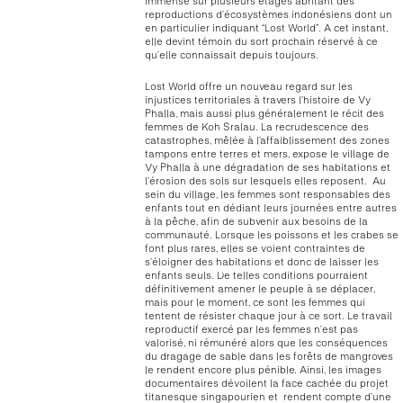
immense sur plusieurs étages abritant des
reproductions d’écosystèmes indonésiens dont un
en particulier indiquant “Lost World”. A cet instant,
elle devint témoin du sort prochain réservé à ce
qu’elle connaissait depuis toujours.
Lost World offre un nouveau regard sur les
injustices territoriales à travers l’histoire de Vy
Phalla, mais aussi plus généralement le récit des
femmes de Koh Sralau. La recrudescence des
catastrophes, mêlée à l’affaiblissement des zones
tampons entre terres et mers, expose le village de
Vy Phalla à une dégradation de ses habitations et
l’érosion des sols sur lesquels elles reposent. Au
sein du village, les femmes sont responsables des
enfants tout en dédiant leurs journées entre autres
à la pêche, afin de subvenir aux besoins de la
communauté. Lorsque les poissons et les crabes se
font plus rares, elles se voient contraintes de
s’éloigner des habitations et donc de laisser les
enfants seuls. De telles conditions pourraient
définitivement amener le peuple à se déplacer,
mais pour le moment, ce sont les femmes qui
tentent de résister chaque jour à ce sort. Le travail
reproductif exercé par les femmes n’est pas
valorisé, ni rémunéré alors que les conséquences
du dragage de sable dans les forêts de mangroves
le rendent encore plus pénible. Ainsi, les images
documentaires dévoilent la face cachée du projet
titanesque singapourien et rendent compte d’une