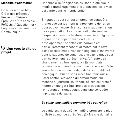
l’Indonésie, le Bangladesh ou l’Inde, alors que le
Modalité d'adaptation
modèle d’aménagement et d’urbanisme de la ville
Se relier à l’invisible /
est vanté dans le monde entier.
Créer des brèches /
Ressentir / Rêver /
Singapour, c’est surtout un projet de conquête
Éprouver / Être sensible,
titanesque sur les mers, à la recherche de terres
Réfléchir / Questionner /
pour pouvoir accueillir en son sein l’augmentation
Enquêter / Transmettre /
de sa population. La concrétisation de son désir
Communiquer
d’expansion s’est orchestrée de manière fulgurante
depuis son indépendance en 1965. Le
développement de cette ville nouvelle est
particulièrement récent et alimenté par le rêve
Lien vers le site du
d’une société moderne, technologique et innovante
projet
dont la cadence de constructions asphaltiques est
particulièrement représentative. A l’heure des
changements climatiques, la ville mondiale
représente un paradoxe monumental en ce qu’elle
souhaite incarner un modèle de “ville durable” et
écologique. Pour parvenir à ces fins, mais aussi
lutter contre l’élévation du niveau marin qui
menace aujourd’hui sa tranquilité, elle est prête à
mettre en danger l’équilibre des archipels qui
l’entourent en s’engageant dans une conquête
impitoyable du sable.
Le sable, une matière première très convoitée
Le sable est la deuxième matière première la plus
utilisée au monde après l’eau (2). Mais le domaine