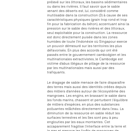
prélevé sur les littoraux, les bassins sédimentaires
ou dans les rivières. Il faut savoir que le sable
venant des déserts est, lui, considéré comme
inutilisable dans la construction (3) à cause de ses
caractéristiques physiques (grain trop rond et trop
fin pour la fabrication du béton), accentuant ainsi la
pression sur le sable des rivières et des littoraux,
seul exploitable pour la construction. La ressource
est donc directement puisée dans les zones
humides de toute l’Indonésie où Singapour exerce
un pouvoir démesuré sur les territoires les plus
défavorisés. En plus des accords qui ont été
passés entre le gouvernement cambodgien et les
multinationales extractivistes, le Cambodge est
victime d’abus illégaux de pillage de la ressource
par les multinationales mais aussi par des
trafiquants.
Le dragage de sable menace de faire disparaître
des terres mais aussi des identités créées depuis
des milliers d’années autour de l’écosystème des
mangroves. Les engins, en brassant le sable dans
les fonds marins, chassent et perturbent l’équilibre
de milliers d’espèces, en plus des substances
polluantes relâchées directement dans l’eau. La
diminution de la ressource en sable réduit les
surfaces terrestres et les îles sont peu à peu
englouties par les eaux montantes. Cet
accaparement fragilise l’interface entre la terre et
la mer et menace les forêts de mangroves de