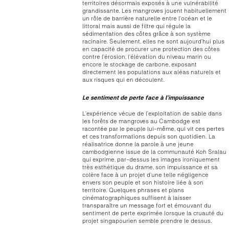
territoires désormais exposés à une vulnérabilité
grandissante. Les mangroves jouent habituellement
un rôle de barrière naturelle entre l’océan et le
littoral mais aussi de filtre qui régule la
sédimentation des côtes grâce à son système
racinaire. Seulement, elles ne sont aujourd’hui plus
en capacité de procurer une protection des côtes
contre l’érosion, l’élévation du niveau marin ou
encore le stockage de carbone, exposant
directement les populations aux aléas naturels et
aux risques qui en découlent.
Le sentiment de perte face à l’impuissance
L’expérience vécue de l’exploitation de sable dans
les forêts de mangroves au Cambodge est
racontée par le peuple lui-même, qui vit ces pertes
et ces transformations depuis son quotidien. La
réalisatrice donne la parole à une jeune
cambodgienne issue de la communauté Koh Sralau
qui exprime, par-dessus les images ironiquement
très esthétique du drame, son impuissance et sa
colère face à un projet d’une telle négligence
envers son peuple et son histoire liée à son
territoire. Quelques phrases et plans
cinématographiques suffisent à laisser
transparaître un message fort et émouvant du
sentiment de perte exprimée lorsque la cruauté du
projet singapourien semble prendre le dessus.