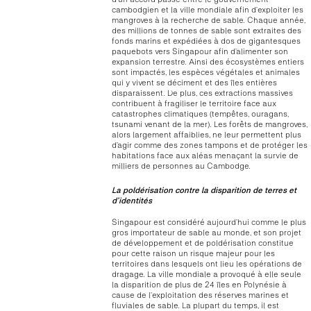
cambodgien et la ville mondiale afin d’exploiter les
mangroves à la recherche de sable. Chaque année,
des millions de tonnes de sable sont extraites des
fonds marins et expédiées à dos de gigantesques
paquebots vers Singapour afin d’alimenter son
expansion terrestre. Ainsi des écosystèmes entiers
sont impactés, les espèces végétales et animales
qui y vivent se déciment et des îles entières
disparaissent. De plus, ces extractions massives
contribuent à fragiliser le territoire face aux
catastrophes climatiques (tempêtes, ouragans,
tsunami venant de la mer). Les forêts de mangroves,
alors largement affaiblies, ne leur permettent plus
d’agir comme des zones tampons et de protéger les
habitations face aux aléas menaçant la survie de
milliers de personnes au Cambodge.
La poldérisation contre la disparition de terres et
d’identités
Singapour est considéré aujourd’hui comme le plus
gros importateur de sable au monde, et son projet
de développement et de poldérisation constitue
pour cette raison un risque majeur pour les
territoires dans lesquels ont lieu les opérations de
dragage. La ville mondiale a provoqué à elle seule
la disparition de plus de 24 îles en Polynésie à
cause de l’exploitation des réserves marines et
fluviales de sable. La plupart du temps, il est