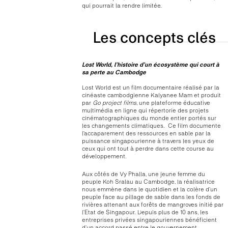
qui pourrait la rendre limitée.
Les concepts clés
Lost World, l’histoire d’un écosystème qui court à
sa perte au Cambodge
Lost World est un film documentaire réalisé par la
cinéaste cambodgienne Kalyanee Mam et produit
par
Go project films
, une plateforme éducative
multimédia en ligne qui répertorie des projets
cinématographiques du monde entier portés sur
les changements climatiques. Ce film documente
l’accaparement des ressources en sable par la
puissance singapourienne à travers les yeux de
ceux qui ont tout à perdre dans cette course au
développement.
Aux côtés de Vy Phalla, une jeune femme du
peuple Koh Sralau au Cambodge, la réalisatrice
nous emmène dans le quotidien et la colère d’un
peuple face au pillage de sable dans les fonds de
rivières attenant aux forêts de mangroves initié par
l’Etat de Singapour. Depuis plus de 10 ans, les
entreprises privées singapouriennes bénéficient
d’un accord passé entre le gouvernement