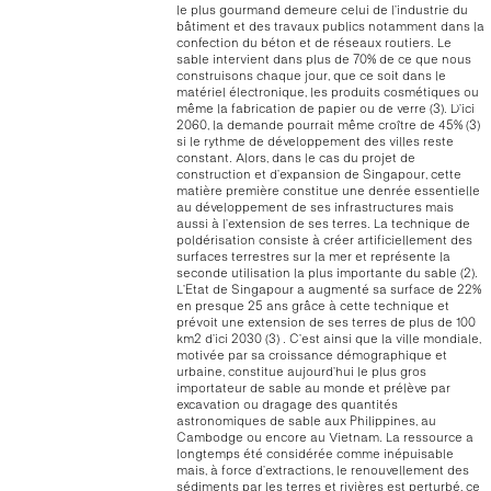
le plus gourmand demeure celui de l’industrie du
bâtiment et des travaux publics notamment dans la
confection du béton et de réseaux routiers. Le
sable intervient dans plus de 70% de ce que nous
construisons chaque jour, que ce soit dans le
matériel électronique, les produits cosmétiques ou
même la fabrication de papier ou de verre (3). D’ici
2060, la demande pourrait même croître de 45% (3)
si le rythme de développement des villes reste
constant. Alors, dans le cas du projet de
construction et d’expansion de Singapour, cette
matière première constitue une denrée essentielle
au développement de ses infrastructures mais
aussi à l’extension de ses terres. La technique de
poldérisation consiste à créer artificiellement des
surfaces terrestres sur la mer et représente la
seconde utilisation la plus importante du sable (2).
L’Etat de Singapour a augmenté sa surface de 22%
en presque 25 ans grâce à cette technique et
prévoit une extension de ses terres de plus de 100
km2 d’ici 2030 (3) . C’est ainsi que la ville mondiale,
motivée par sa croissance démographique et
urbaine, constitue aujourd’hui le plus gros
importateur de sable au monde et prélève par
excavation ou dragage des quantités
astronomiques de sable aux Philippines, au
Cambodge ou encore au Vietnam. La ressource a
longtemps été considérée comme inépuisable
mais, à force d’extractions, le renouvellement des
sédiments par les terres et rivières est perturbé, ce