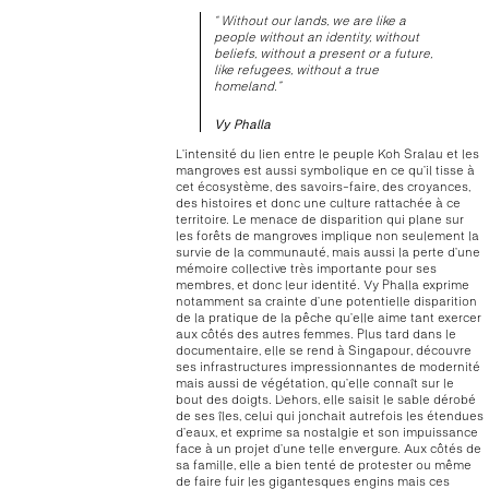
“ Without our lands, we are like a
people without an identity, without
beliefs, without a present or a future,
like refugees, without a true
homeland.”
Vy Phalla
L’intensité du lien entre le peuple Koh Sralau et les
mangroves est aussi symbolique en ce qu’il tisse à
cet écosystème, des savoirs-faire, des croyances,
des histoires et donc une culture rattachée à ce
territoire. Le menace de disparition qui plane sur
les forêts de mangroves implique non seulement la
survie de la communauté, mais aussi la perte d’une
mémoire collective très importante pour ses
membres, et donc leur identité. Vy Phalla exprime
notamment sa crainte d’une potentielle disparition
de la pratique de la pêche qu’elle aime tant exercer
aux côtés des autres femmes. Plus tard dans le
documentaire, elle se rend à Singapour, découvre
ses infrastructures impressionnantes de modernité
mais aussi de végétation, qu’elle connaît sur le
bout des doigts. Dehors, elle saisit le sable dérobé
de ses îles, celui qui jonchait autrefois les étendues
d’eaux, et exprime sa nostalgie et son impuissance
face à un projet d’une telle envergure. Aux côtés de
sa famille, elle a bien tenté de protester ou même
de faire fuir les gigantesques engins mais ces