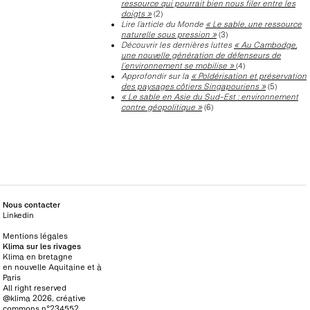
ressource qui pourrait bien nous filer entre les
doigts »
(2)
Lire l’article du Monde
« Le sable, une ressource
naturelle sous pression »
(3)
Découvrir les dernières luttes
« Au Cambodge,
une nouvelle génération de défenseurs de
l’environnement se mobilise »
(4)
Approfondir sur la
« Poldérisation et préservation
des paysages côtiers Singapouriens »
(5)
« Le sable en Asie du Sud-Est : environnement
contre géopolitique »
(6)
Nous contacter
Linkedin
Mentions légales
Klima sur les rivages
Klima en bretagne
en nouvelle Aquitaine et à
Paris
All right reserved
@klima 2026, créative
commons n°234552