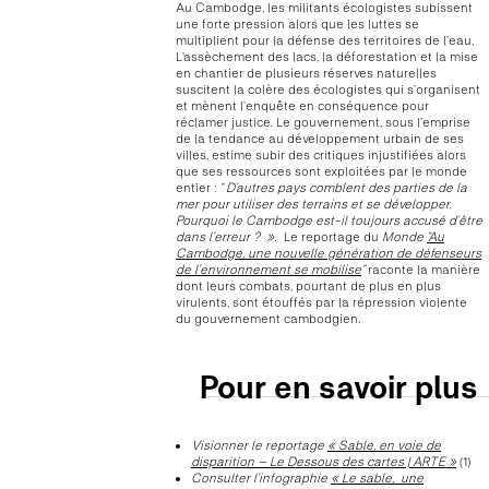
Au Cambodge, les militants écologistes subissent
une forte pression alors que les luttes se
multiplient pour la défense des territoires de l’eau.
L’assèchement des lacs, la déforestation et la mise
en chantier de plusieurs réserves naturelles
suscitent la colère des écologistes qui s’organisent
et mènent l’enquête en conséquence pour
réclamer justice. Le gouvernement, sous l’emprise
de la tendance au développement urbain de ses
villes, estime subir des critiques injustifiées alors
que ses ressources sont exploitées par le monde
entier :
“ D’autres pays comblent des parties de la
mer pour utiliser des terrains et se développer.
Pourquoi le Cambodge est-il toujours accusé d’être
dans l’erreur ? ».
Le reportage du
Monde
“Au
Cambodge, une nouvelle génération de défenseurs
de l’environnement se mobilise
”
raconte la manière
dont leurs combats, pourtant de plus en plus
virulents, sont étouffés par la répression violente
du gouvernement cambodgien.
Pour en savoir plus
Visionner le reportage
« Sable, en voie de
disparition – Le Dessous des cartes | ARTE »
(1)
Consulter l’infographie
« Le sable, une