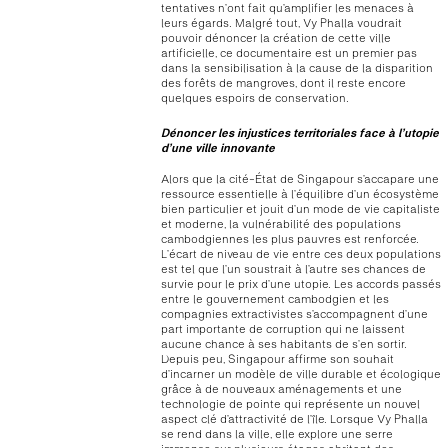
tentatives n’ont fait qu’amplifier les menaces à
leurs égards. Malgré tout, Vy Phalla voudrait
pouvoir dénoncer la création de cette ville
artificielle, ce documentaire est un premier pas
dans la sensibilisation à la cause de la disparition
des forêts de mangroves, dont il reste encore
quelques espoirs de conservation.
Dénoncer les injustices territoriales face à l’utopie
d’une ville innovante
Alors que la cité-État de Singapour s’accapare une
ressource essentielle à l’équilibre d’un écosystème
bien particulier et jouit d’un mode de vie capitaliste
et moderne, la vulnérabilité des populations
cambodgiennes les plus pauvres est renforcée.
L’écart de niveau de vie entre ces deux populations
est tel que l’un soustrait à l’autre ses chances de
survie pour le prix d’une utopie. Les accords passés
entre le gouvernement cambodgien et les
compagnies extractivistes s’accompagnent d’une
part importante de corruption qui ne laissent
aucune chance à ses habitants de s’en sortir.
Depuis peu, Singapour affirme son souhait
d’incarner un modèle de ville durable et écologique
grâce à de nouveaux aménagements et une
technologie de pointe qui représente un nouvel
aspect clé d’attractivité de l’île. Lorsque Vy Phalla
se rend dans la ville, elle explore une serre