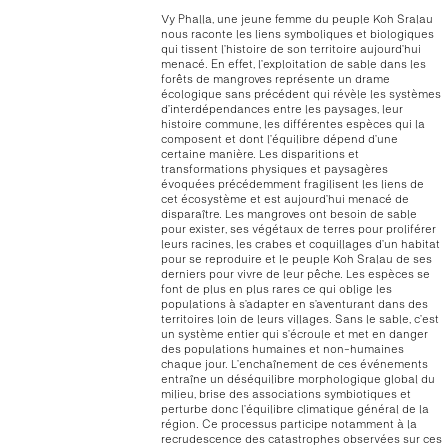
Vy Phalla, une jeune femme du peuple Koh Sralau
nous raconte les liens symboliques et biologiques
qui tissent l’histoire de son territoire aujourd’hui
menacé. En effet, l’exploitation de sable dans les
forêts de mangroves représente un drame
écologique sans précédent qui révèle les systèmes
d’interdépendances entre les paysages, leur
histoire commune, les différentes espèces qui la
composent et dont l’équilibre dépend d’une
certaine manière. Les disparitions et
transformations physiques et paysagères
évoquées précédemment fragilisent les liens de
cet écosystème et est aujourd’hui menacé de
disparaître. Les mangroves ont besoin de sable
pour exister, ses végétaux de terres pour proliférer
leurs racines, les crabes et coquillages d’un habitat
pour se reproduire et le peuple Koh Sralau de ses
derniers pour vivre de leur pêche. Les espèces se
font de plus en plus rares ce qui oblige les
populations à s’adapter en s’aventurant dans des
territoires loin de leurs villages. Sans le sable, c’est
un système entier qui s’écroule et met en danger
des populations humaines et non-humaines
chaque jour. L’enchaînement de ces événements
entraîne un déséquilibre morphologique global du
milieu, brise des associations symbiotiques et
perturbe donc l’équilibre climatique général de la
région. Ce processus participe notamment à la
recrudescence des catastrophes observées sur ces