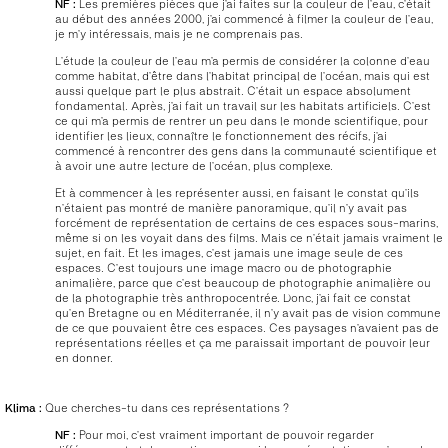
NF :
Les premières pièces que j’ai faites sur la couleur de l’eau, c’était
au début des années 2000, j’ai commencé à filmer la couleur de l’eau,
je m’y intéressais, mais je ne comprenais pas.
L’étude la couleur de l’eau m’a permis de considérer la colonne d’eau
comme habitat, d’être dans l’habitat principal de l’océan, mais qui est
aussi quelque part le plus abstrait. C’était un espace absolument
fondamental. Après, j’ai fait un travail sur les habitats artificiels. C’est
ce qui m’a permis de rentrer un peu dans le monde scientifique, pour
identifier les lieux, connaître le fonctionnement des récifs, j’ai
commencé à rencontrer des gens dans la communauté scientifique et
à avoir une autre lecture de l’océan, plus complexe.
Et à commencer à les représenter aussi, en faisant le constat qu’ils
n’étaient pas montré de manière panoramique, qu’il n’y avait pas
forcément de représentation de certains de ces espaces sous-marins,
même si on les voyait dans des films. Mais ce n’était jamais vraiment le
sujet, en fait. Et les images, c’est jamais une image seule de ces
espaces. C’est toujours une image macro ou de photographie
animalière, parce que c’est beaucoup de photographie animalière ou
de la photographie très anthropocentrée. Donc, j’ai fait ce constat
qu’en Bretagne ou en Méditerranée, il n’y avait pas de vision commune
de ce que pouvaient être ces espaces. Ces paysages n’avaient pas de
représentations réelles et ça me paraissait important de pouvoir leur
en donner.
Klima :
Que cherches-tu dans ces représentations ?
NF :
Pour moi, c’est vraiment important de pouvoir regarder