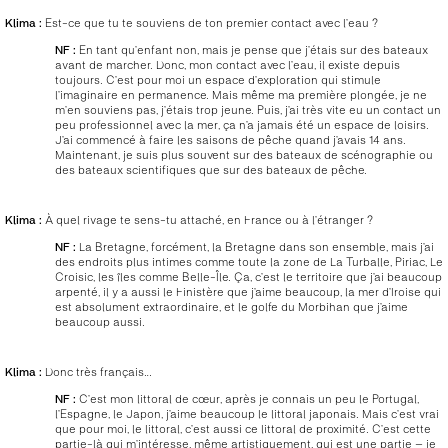
Klima :
Est-ce que tu te souviens de ton premier contact avec l’eau ?
NF :
En tant qu’enfant non, mais je pense que j’étais sur des bateaux
avant de marcher. Donc, mon contact avec l’eau, il existe depuis
toujours. C’est pour moi un espace d’exploration qui stimule
l’imaginaire en permanence. Mais même ma première plongée, je ne
m’en souviens pas, j’étais trop jeune. Puis, j’ai très vite eu un contact un
peu professionnel avec la mer, ça n’a jamais été un espace de loisirs.
J’ai commencé à faire les saisons de pêche quand j’avais 14 ans.
Maintenant, je suis plus souvent sur des bateaux de scénographie ou
des bateaux scientifiques que sur des bateaux de pêche.
Klima :
À quel rivage te sens-tu attaché, en France ou à l’étranger ?
NF :
La Bretagne, forcément, la Bretagne dans son ensemble, mais j’ai
des endroits plus intimes comme toute la zone de La Turballe, Piriac, Le
Croisic, les îles comme Belle-Île. Ça, c’est le territoire que j’ai beaucoup
arpenté, il y a aussi le Finistère que j’aime beaucoup, la mer d’Iroise qui
est absolument extraordinaire, et le golfe du Morbihan que j’aime
beaucoup aussi.
Klima :
Donc très français…
NF :
C’est mon littoral de cœur, après je connais un peu le Portugal,
l’Espagne, le Japon, j’aime beaucoup le littoral japonais. Mais c’est vrai
que pour moi, le littoral, c’est aussi ce littoral de proximité. C’est cette
partie-là qui m’intéresse, même artistiquement, qui est une partie – je