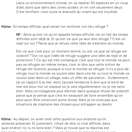
Dans un environnement normal, on va repérer 50 espèces en un coup
d’œil, alors que dans des zones acides, on en voit seulement deux.
C’est terrifiant, c’est toute la diversité du vivant qui est touchée.
Klima :
En temps difficile, quel serait ton territoire, ton lieu refuge ?
NF :
Alors qu’est-ce qu’on appelle temps difficile, car en fait les temps
difficiles sont déjà là. Et qu’est-ce que ça veut dire refuge ? C’est un
repli sur soi ? Parce que je refuse cette idée de s’extraire du monde.
Est-ce que c’est pour un moment donné, ou est-ce que ce refuge est
collectif ? Est-ce que l’idée de refuge suggère une idée de repli et de
protection ? Ce qui est très compliqué, c’est que tout le monde ne peut
pas se réfugier en même temps, c’est-à-dire que cette notion de
refuge est illusoire, puisque si tout le monde se réfugie, il n’y a plus de
refuge, tout le monde va vouloir aller dans une île, ou tout le monde va
vouloir aller dans un village, avec un effet de saturation… Évidemment,
j’ai un rapport à la mer, donc j’aurais tendance à dire que le bord de
mer est pour moi un espace où je vais régulièrement, où je me sens
bien. Mais j’envisagerais plus d’arriver dans quelque chose de collectif,
parce que je pense que c’est en essayant de faire ensemble qu’on
peut peut-être construire autre chose. Mais je ne crois pas aux
situations de s’extraire des choses pour échapper au destin.
Klima :
Au départ, on avait relié cette question aux endroits qu’on
aimerait préserver. Et justement, c’était de dire, si c’est difficile, dans
quel endroit, toi, tu te sens bien ? Mais je trouve que ta réponse est