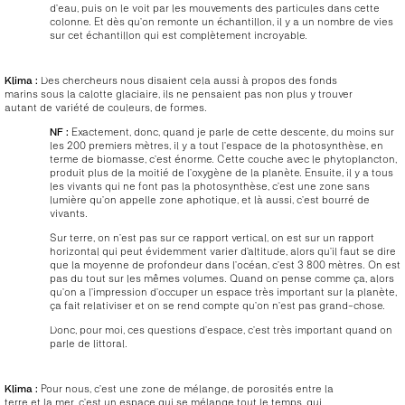
d’eau, puis on le voit par les mouvements des particules dans cette
colonne. Et dès qu’on remonte un échantillon, il y a un nombre de vies
sur cet échantillon qui est complètement incroyable.
Klima :
Des chercheurs nous disaient cela aussi à propos des fonds
marins sous la calotte glaciaire, ils ne pensaient pas non plus y trouver
autant de variété de couleurs, de formes.
NF :
Exactement, donc, quand je parle de cette descente, du moins sur
les 200 premiers mètres, il y a tout l’espace de la photosynthèse, en
terme de biomasse, c’est énorme. Cette couche avec le phytoplancton,
produit plus de la moitié de l’oxygène de la planète. Ensuite, il y a tous
les vivants qui ne font pas la photosynthèse, c’est une zone sans
lumière qu’on appelle zone aphotique, et là aussi, c’est bourré de
vivants.
Sur terre, on n’est pas sur ce rapport vertical, on est sur un rapport
horizontal qui peut évidemment varier d’altitude, alors qu’il faut se dire
que la moyenne de profondeur dans l’océan, c’est 3 800 mètres. On est
pas du tout sur les mêmes volumes. Quand on pense comme ça, alors
qu’on a l’impression d’occuper un espace très important sur la planète,
ça fait relativiser et on se rend compte qu’on n’est pas grand-chose.
Donc, pour moi, ces questions d’espace, c’est très important quand on
parle de littoral.
Klima :
Pour nous, c’est une zone de mélange, de porosités entre la
terre et la mer, c’est un espace qui se mélange tout le temps, qui