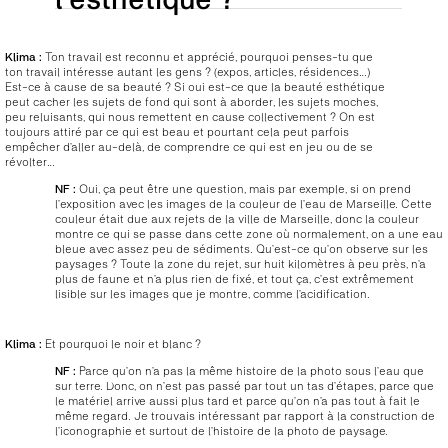
Klima :
Ton travail est reconnu et apprécié, pourquoi penses-tu que
ton travail intéresse autant les gens ? (expos, articles, résidences…)
Est-ce à cause de sa beauté ? Si oui est-ce que la beauté esthétique
peut cacher les sujets de fond qui sont à aborder, les sujets moches,
peu reluisants, qui nous remettent en cause collectivement ? On est
toujours attiré par ce qui est beau et pourtant cela peut parfois
empêcher d’aller au-delà, de comprendre ce qui est en jeu ou de se
révolter…
NF :
Oui, ça peut être une question, mais par exemple, si on prend
l’exposition avec les images de la couleur de l’eau de Marseille. Cette
couleur était due aux rejets de la ville de Marseille, donc la couleur
montre ce qui se passe dans cette zone où normalement, on a une eau
bleue avec assez peu de sédiments. Qu’est-ce qu’on observe sur les
paysages ? Toute la zone du rejet, sur huit kilomètres à peu près, n’a
plus de faune et n’a plus rien de fixé, et tout ça, c’est extrêmement
lisible sur les images que je montre, comme l’acidification.
Klima :
Et pourquoi le noir et blanc ?
NF :
Parce qu’on n’a pas la même histoire de la photo sous l’eau que
sur terre. Donc, on n’est pas passé par tout un tas d’étapes, parce que
le matériel arrive aussi plus tard et parce qu’on n’a pas tout à fait le
même regard. Je trouvais intéressant par rapport à la construction de
l’iconographie et surtout de l’histoire de la photo de paysage.