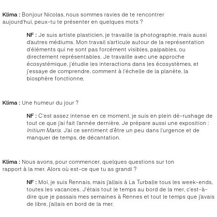
Klima :
Bonjour Nicolas, nous sommes ravies de te rencontrer
aujourd’hui, peux-tu te présenter en quelques mots ?
NF :
Je suis artiste plasticien, je travaille la photographie, mais aussi
d’autres médiums. Mon travail s’articule autour de la représentation
d’éléments qui ne sont pas forcément visibles, palpables, ou
directement représentables. Je travaille avec une approche
écosystémique, j’étudie les interactions dans les écosystèmes, et
j’essaye de comprendre, comment à l’échelle de la planète, la
biosphère fonctionne.
Klima :
Une humeur du jour ?
NF :
C’est assez intense en ce moment, je suis en plein dé-rushage de
tout ce que j’ai fait l’année dernière. Je prépare aussi une exposition :
Initium Maris
. J’ai ce sentiment d’être un peu dans l’urgence et de
manquer de temps, de décantation.
Klima :
Nous avons, pour commencer, quelques questions sur ton
rapport à la mer. Alors où est-ce que tu as grandi ?
NF :
Moi, je suis Rennais, mais j’allais à La Turballe tous les week-ends,
toutes les vacances. J’étais tout le temps au bord de la mer, c’est-à-
dire que je passais mes semaines à Rennes et tout le temps que j’avais
de libre, j’allais en bord de la mer.