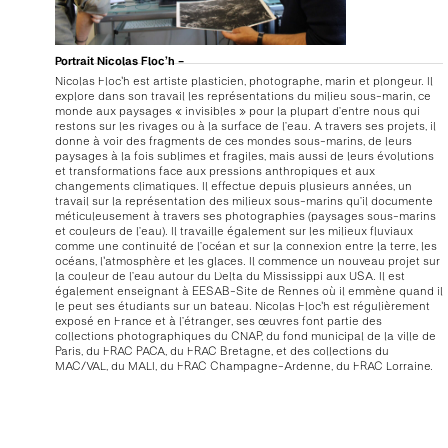
Portrait Nicolas Floc’h -
Nicolas Floc'h est artiste plasticien, photographe, marin et plongeur. Il
explore dans son travail les représentations du milieu sous-marin, ce
monde aux paysages « invisibles » pour la plupart d’entre nous qui
restons sur les rivages ou à la surface de l’eau. A travers ses projets, il
donne à voir des fragments de ces mondes sous-marins, de leurs
paysages à la fois sublimes et fragiles, mais aussi de leurs évolutions
et transformations face aux pressions anthropiques et aux
changements climatiques. Il effectue depuis plusieurs années, un
travail sur la représentation des milieux sous-marins qu’il documente
méticuleusement à travers ses photographies (paysages sous-marins
et couleurs de l’eau). Il travaille également sur les milieux fluviaux
comme une continuité de l’océan et sur la connexion entre la terre, les
océans, l'atmosphère et les glaces. Il commence un nouveau projet sur
la couleur de l’eau autour du Delta du Mississippi aux USA. Il est
également enseignant à EESAB-Site de Rennes où il emmène quand il
le peut ses étudiants sur un bateau. Nicolas Floc'h est régulièrement
exposé en France et à l’étranger, ses œuvres font partie des
collections photographiques du CNAP, du fond municipal de la ville de
Paris, du FRAC PACA, du FRAC Bretagne, et des collections du
MAC/VAL, du MALI, du FRAC Champagne-Ardenne, du FRAC Lorraine.