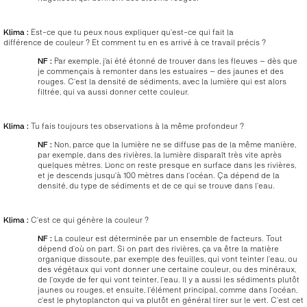
Klima :
Est-ce que tu peux nous expliquer qu’est-ce qui fait la
différence de couleur ? Et comment tu en es arrivé à ce travail précis ?
NF :
Par exemple, j’ai été étonné de trouver dans les fleuves – dès que
je commençais à remonter dans les estuaires – des jaunes et des
rouges. C’est la densité de sédiments, avec la lumière qui est alors
filtrée, qui va aussi donner cette couleur.
Klima :
Tu fais toujours tes observations à la même profondeur ?
NF :
Non, parce que la lumière ne se diffuse pas de la même manière,
par exemple, dans des rivières, la lumière disparaît très vite après
quelques mètres. Donc on reste presque en surface dans les rivières,
et je descends jusqu’à 100 mètres dans l’océan. Ça dépend de la
densité, du type de sédiments et de ce qui se trouve dans l’eau.
Klima :
C’est ce qui génère la couleur ?
NF :
La couleur est déterminée par un ensemble de facteurs. Tout
dépend d’où on part. Si on part des rivières, ça va être la matière
organique dissoute, par exemple des feuilles, qui vont teinter l’eau, ou
des végétaux qui vont donner une certaine couleur, ou des minéraux,
de l’oxyde de fer qui vont teinter, l’eau. Il y a aussi les sédiments plutôt
jaunes ou rouges, et ensuite, l’élément principal, comme dans l’océan,
c’est le phytoplancton qui va plutôt en général tirer sur le vert. C’est cet