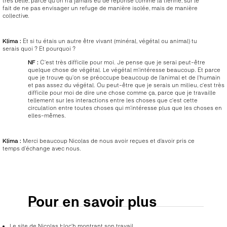
très belle, parce qu’on n’a jamais eu de réponse comme la tienne, sur le
fait de ne pas envisager un refuge de manière isolée, mais de manière
collective.
Klima :
Et si tu étais un autre être vivant (minéral, végétal ou animal) tu
serais quoi ? Et pourquoi ?
NF :
C’est très difficile pour moi. Je pense que je serai peut-être
quelque chose de végétal. Le végétal m’intéresse beaucoup. Et parce
que je trouve qu’on se préoccupe beaucoup de l’animal et de l’humain
et pas assez du végétal. Ou peut-être que je serais un milieu, c’est très
difficile pour moi de dire une chose comme ça, parce que je travaille
tellement sur les interactions entre les choses que c’est cette
circulation entre toutes choses qui m’intéresse plus que les choses en
elles-mêmes.
Klima :
Merci beaucoup Nicolas de nous avoir reçues et d’avoir pris ce
temps d’échange avec nous.
Pour en savoir plus
Le site de Nicolas Floc’h montrant son travail