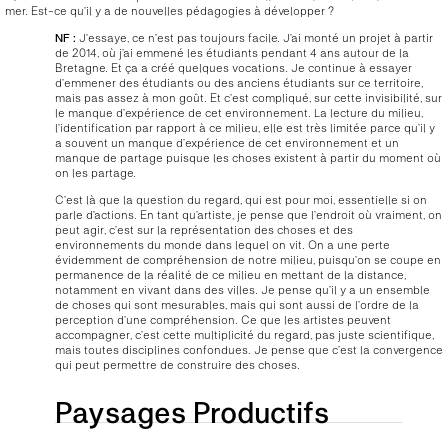
mer. Est-ce qu’il y a de nouvelles pédagogies à développer ?
NF :
J’essaye, ce n’est pas toujours facile. J’ai monté un projet à partir
de 2014, où j’ai emmené les étudiants pendant 4 ans autour de la
Bretagne. Et ça a créé quelques vocations. Je continue à essayer
d’emmener des étudiants ou des anciens étudiants sur ce territoire,
mais pas assez à mon goût. Et c’est compliqué, sur cette invisibilité, sur
le manque d’expérience de cet environnement. La lecture du milieu,
l’identification par rapport à ce milieu, elle est très limitée parce qu’il y
a souvent un manque d’expérience de cet environnement et un
manque de partage puisque les choses existent à partir du moment où
on les partage.
C’est là que la question du regard, qui est pour moi, essentielle si on
parle d’actions. En tant qu’artiste, je pense que l’endroit où vraiment, on
peut agir, c’est sur la représentation des choses et des
environnements du monde dans lequel on vit. On a une perte
évidemment de compréhension de notre milieu, puisqu’on se coupe en
permanence de la réalité de ce milieu en mettant de la distance,
notamment en vivant dans des villes. Je pense qu’il y a un ensemble
de choses qui sont mesurables, mais qui sont aussi de l’ordre de la
perception d’une compréhension. Ce que les artistes peuvent
accompagner, c’est cette multiplicité du regard, pas juste scientifique,
mais toutes disciplines confondues. Je pense que c’est la convergence
qui peut permettre de construire des choses.
Paysages Productifs