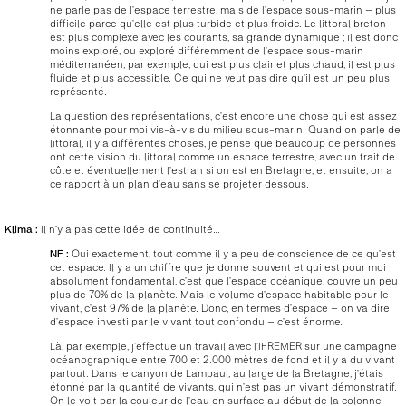
ne parle pas de l’espace terrestre, mais de l’espace sous-marin – plus
difficile parce qu’elle est plus turbide et plus froide. Le littoral breton
est plus complexe avec les courants, sa grande dynamique ; il est donc
moins exploré, ou exploré différemment de l’espace sous-marin
méditerranéen, par exemple, qui est plus clair et plus chaud, il est plus
fluide et plus accessible. Ce qui ne veut pas dire qu’il est un peu plus
représenté.
La question des représentations, c’est encore une chose qui est assez
étonnante pour moi vis-à-vis du milieu sous-marin. Quand on parle de
littoral, il y a différentes choses, je pense que beaucoup de personnes
ont cette vision du littoral comme un espace terrestre, avec un trait de
côte et éventuellement l’estran si on est en Bretagne, et ensuite, on a
ce rapport à un plan d’eau sans se projeter dessous.
Klima :
Il n’y a pas cette idée de continuité…
NF :
Oui exactement, tout comme il y a peu de conscience de ce qu’est
cet espace. Il y a un chiffre que je donne souvent et qui est pour moi
absolument fondamental, c’est que l’espace océanique, couvre un peu
plus de 70% de la planète. Mais le volume d’espace habitable pour le
vivant, c’est 97% de la planète. Donc, en termes d’espace – on va dire
d’espace investi par le vivant tout confondu – c’est énorme.
Là, par exemple, j’effectue un travail avec l’IFREMER sur une campagne
océanographique entre 700 et 2.000 mètres de fond et il y a du vivant
partout. Dans le canyon de Lampaul, au large de la Bretagne, j’étais
étonné par la quantité de vivants, qui n’est pas un vivant démonstratif.
On le voit par la couleur de l’eau en surface au début de la colonne