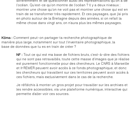
différemment et de questionner aussi les représentations qu’on a de
l’océan. Qu’est-ce qu’on montre de l’océan ? Il y a deux niveaux :
montrer une chose qu’on ne voit pas et montrer une chose qui est en
train de se transformer très rapidement. Et ces paysages, que j’ai pris
en photo autour de la Bretagne depuis des années, si on refait la
même chose dans vingt ans, on n’aura plus les mêmes paysages.
Klima :
Comment peut-on partager ta recherche photographique de
manière plus large, notamment sur tout l’inventaire photographique, la
base de données que tu es en train de créer ?
NF :
Tout ce qui est ma base de fichiers bruts, c’est-à-dire des fichiers
qui ne sont pas retravaillés, toute cette masse d’images que je réalise
est purement fonctionnelle pour des chercheurs. Le CNRS à Marseille
et IFREMER peuvent avoir accès à ce fonds photographique, et donc
les chercheurs qui travaillent sur ces territoires peuvent avoir accès à
ces fichiers, mais exclusivement dans le cas de la recherche.
Je réfléchis à monter un gros projet pour travailler sur les archives et
les rendre accessibles, via une plateforme numérique, interactive qui
permette d’aller voir ces sources.