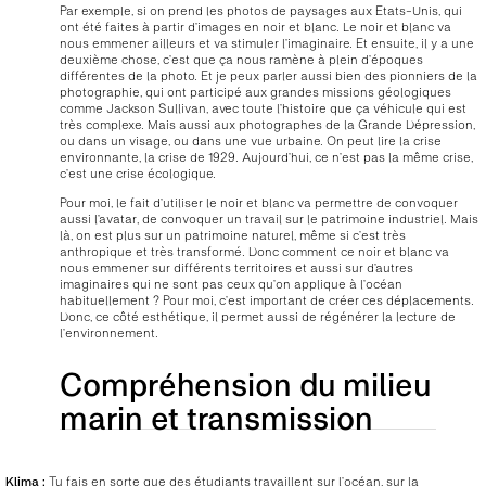
Par exemple, si on prend les photos de paysages aux Etats-Unis, qui
ont été faites à partir d’images en noir et blanc. Le noir et blanc va
nous emmener ailleurs et va stimuler l’imaginaire. Et ensuite, il y a une
deuxième chose, c’est que ça nous ramène à plein d’époques
différentes de la photo. Et je peux parler aussi bien des pionniers de la
photographie, qui ont participé aux grandes missions géologiques
comme Jackson Sullivan, avec toute l’histoire que ça véhicule qui est
très complexe. Mais aussi aux photographes de la Grande Dépression,
ou dans un visage, ou dans une vue urbaine. On peut lire la crise
environnante, la crise de 1929. Aujourd’hui, ce n’est pas la même crise,
c’est une crise écologique.
Pour moi, le fait d’utiliser le noir et blanc va permettre de convoquer
aussi l’avatar, de convoquer un travail sur le patrimoine industriel. Mais
là, on est plus sur un patrimoine naturel, même si c’est très
anthropique et très transformé. Donc comment ce noir et blanc va
nous emmener sur différents territoires et aussi sur d’autres
imaginaires qui ne sont pas ceux qu’on applique à l’océan
habituellement ? Pour moi, c’est important de créer ces déplacements.
Donc, ce côté esthétique, il permet aussi de régénérer la lecture de
l’environnement.
Compréhension du milieu
marin et transmission
Klima :
Tu fais en sorte que des étudiants travaillent sur l’océan, sur la