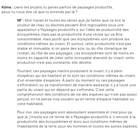
Klima :
Dans tes projets, tu parles parfois de paysages productifs,
peux-tu nous dire ce que tu entends par là ?
NF :
Mon travail et toutes les séries que j’ai faites, que ce soit la
couleur de l’eau ou d’autres peuvent être regroupées sous une
appellation « Paysages productifs », sur l’idée de productivité des
écosystèmes, mais pas la productivité d’une chose qui va être
consommable, mais plutôt que ces écosystèmes vont produire les
conditions mêmes du vivant. Et surtout, cette productivité n’est pas
stable et immuable, si on parle des sols, ou du rôle climatique de
l’océan, du rôle de ses paysages. Les écosystèmes sont de moins en
moins en capacité de créer cette incroyable diversité du vivant, cette
production n’est pas constante, elle décline.
Pourtant, ces paysages marins produisent le vivant, il y a plein
d’espèces qui les habitent et ils sont les conditions-mêmes du vivant,
d’un ensemble d’espèces. À partir du moment où ces paysages
s’effondrent, ou se transforment de manière excessive, il y a toute une
partie du vivant qui en dépend qui s’effondra. C’est cette
compréhension des conditions de vie des espèces qui n’est pas assez
perçue, on ne pense trop souvent qu’en terme d’espace habitable ou
zone habitable.
Pour moi, ces paysages sont absolument essentiels et c’est pour ça
que je, j’insiste sur ce terme de « Paysages productifs », il renvoie à la
productivité des écosystèmes et donc aux conditions-mêmes de
l’habitabilité de la terre, pour les hommes et toutes les autres espèces.