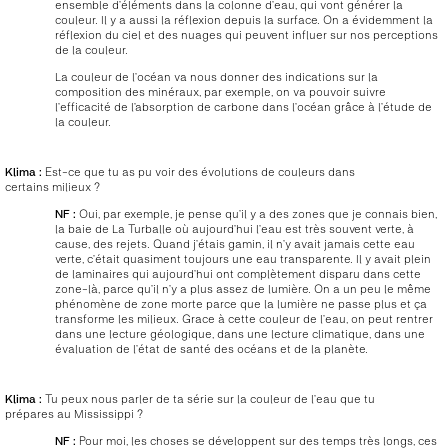
ensemble d’éléments dans la colonne d’eau, qui vont générer la
couleur. Il y a aussi la réflexion depuis la surface. On a évidemment la
réflexion du ciel et des nuages qui peuvent influer sur nos perceptions
de la couleur.
La couleur de l’océan va nous donner des indications sur la
composition des minéraux, par exemple, on va pouvoir suivre
l’efficacité de l’absorption de carbone dans l’océan grâce à l’étude de
la couleur.
Klima :
Est-ce que tu as pu voir des évolutions de couleurs dans
certains milieux ?
NF :
Oui, par exemple, je pense qu’il y a des zones que je connais bien,
la baie de La Turballe où aujourd’hui l’eau est très souvent verte, à
cause, des rejets. Quand j’étais gamin, il n’y avait jamais cette eau
verte, c’était quasiment toujours une eau transparente. Il y avait plein
de laminaires qui aujourd’hui ont complètement disparu dans cette
zone-là, parce qu’il n’y a plus assez de lumière. On a un peu le même
phénomène de zone morte parce que la lumière ne passe plus et ça
transforme les milieux. Grace à cette couleur de l’eau, on peut rentrer
dans une lecture géologique, dans une lecture climatique, dans une
évaluation de l’état de santé des océans et de la planète.
Klima :
Tu peux nous parler de ta série sur la couleur de l’eau que tu
prépares au Mississippi ?
NF :
Pour moi, les choses se développent sur des temps très longs, ces