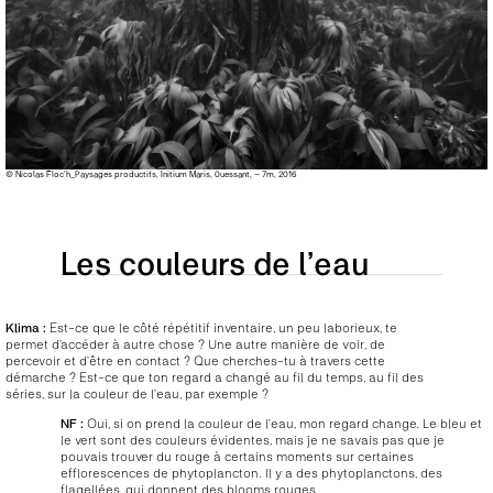
© Nicolas Floc’h_Paysages productifs, Initium Maris, 0uessant, – 7m, 2016
Les couleurs de l’eau
Klima :
Est-ce que le côté répétitif inventaire, un peu laborieux, te
permet d’accéder à autre chose ? Une autre manière de voir, de
percevoir et d’être en contact ? Que cherches-tu à travers cette
démarche ? Est-ce que ton regard a changé au fil du temps, au fil des
séries, sur la couleur de l’eau, par exemple ?
NF :
Oui, si on prend la couleur de l’eau, mon regard change. Le bleu et
le vert sont des couleurs évidentes, mais je ne savais pas que je
pouvais trouver du rouge à certains moments sur certaines
efflorescences de phytoplancton. Il y a des phytoplanctons, des
flagellées, qui donnent des blooms rouges.